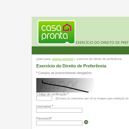
voltar para:
página principal
» exercício do direito de preferência
Exercício do Direito de Preferência
*
Campos de preenchimento obrigatório
Código de verificação
*
[Escreva os caracteres que vê na imagem para validação d
Username
*
Password
*